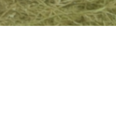
Welkom op de site van Bert Groothuis
Landschapsonderhoud.
Bert Groothuis Landschapsonderhoud is opgericht in
2001 en is een gespecialiseerd aannemingsbedrijf op het
gebied van bos, boom en landschapsonderhoud.
Benieuwd wat wij allemaal doen en wat wij voor u kunnen
betekenen? Neem een kijkje bij onze diensten!